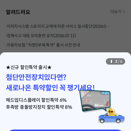
알려드려요
더보기
이미지시스템 스토리지 교체에 따른 서비스 일시중단(2026.07.18)
침해사고 대응 모의훈련 공지(2026.07.11)
자동차보험 "차량5부제 특약" 출시 사전 안내
전자서명 간편인증 도입 안내
2
/
6
흥국화재 다이렉트자동차보험(개인/법인) 산출 및 가입 프로세스 리뉴얼 안
★신규 할인특약 출시★
첨단안전장치있다면?
새로나온 특약할인 꼭 챙기세요!
고객센터
전화가입 상담
긴급출동
1877-8462
1688-2688
1688-1688
헤드업디스플레이 할인특약 6%
후측방 충돌방지장치 할인특약 8%
개인정보처리방침
전자금융거래약관
보호금융상품등록부
흥국화재해상보험주식회사
사업자등록번호 102-81-07837
서울시 종로구 새문안로 68(신문로 1가)