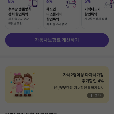
8%
6%
5%
후측방 충돌방지
헤드업
커넥티드카
장치 할인특약
디스플레이
할인특약
최초 출고시 장착
할인특약
사고통보장치 장착
인담보 할인
최초 출고시 장착
자동차보험료 계산하기
자녀2명이상 다자녀가정
추가할인 4%
1인/부부한정, 자녀할인 특약가입시
2
/
9